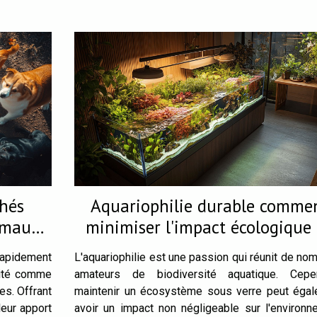
chés
Aquariophilie durable comme
nimaux
minimiser l'impact écologique
votre aquarium
rapidement
L'aquariophilie est une passion qui réunit de no
rité comme
amateurs de biodiversité aquatique. Cepen
es. Offrant
maintenir un écosystème sous verre peut éga
leur apport
avoir un impact non négligeable sur l'environn