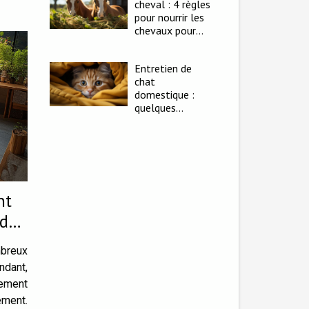
cheval : 4 règles
pour nourrir les
chevaux pour
les garder en
bonne santé
Entretien de
chat
domestique :
quelques
conseils pour y
arriver
facilement
nt
 de
mbreux
dant,
lement
ement.