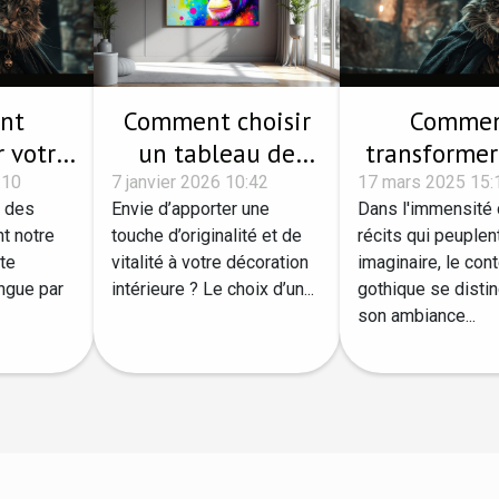
nt
Comment choisir
Comme
 votre
un tableau de
transformer
en
singe pour
chat e
:10
7 janvier 2026 10:42
17 mars 2025 15:
é des
Envie d’apporter une
Dans l'immensité
ge de
dynamiser votre
personnag
nt notre
touche d’originalité et de
récits qui peuplen
hique
décoration
conte got
nte
vitalité à votre décoration
imaginaire, le con
intérieure ?
ingue par
intérieure ? Le choix d’un...
gothique se disti
son ambiance...