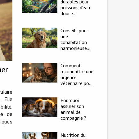
durables pour
poissons d'eau
douce
tendances éco-
responsables et
Conseils pour
soins
une
aquatiques
cohabitation
harmonieuse
entre golden
retrievers et
Comment
autres animaux
ner
reconnaître une
urgence
vétérinaire pour
votre animal de
ulaire
compagnie
. Elle
Pourquoi
assurer son
ilité,
animal de
ie de
compagnie ?
siques
Nutrition du