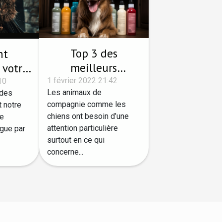
Top 3 des
nt
meilleurs
 votre
shampooings pour
n
1 février 2022 21:42
10
Les animaux de
 des
chien
e de
compagnie comme les
t notre
hique
chiens ont besoin d’une
te
attention particulière
ngue par
surtout en ce qui
concerne...