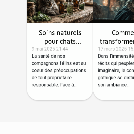
Soins naturels
Comme
pour chats
transformer
prévenir les
chat 
9 mai 2025 21:44
17 mars 2025 15
La santé de nos
Dans l'immensit
maladies sans
personna
compagnons félins est au
récits qui peuple
produits
conte got
coeur des préoccupations
imaginaire, le co
chimiques
de tout propriétaire
gothique se dist
responsable. Face à...
son ambiance...